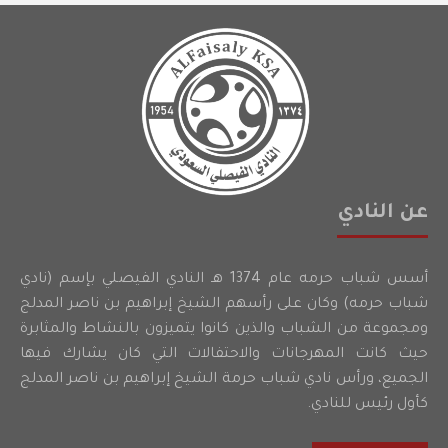
عن النادي
أسس شباب حرمه عام 1374 هـ النادي الفيصلي بإسم (نادي
شباب حرمه) وكان على رأسهم الشيخ إبراهيم بن ناصر المدلج
ومجموعة من الشباب والذين كانوا يتميزون بالنشاط والمثابرة
حيث كانت المهرجانات والاحتفالات التي كان يشارك فيها
الجميع، ورأس نادي شباب حرمة الشيخ إبراهيم بن ناصر المدلج
كأول رئيس للنادي.