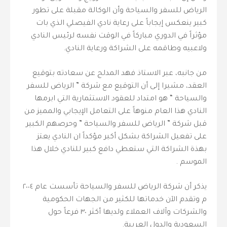
الرياض للسفر والسياحة وأن الوكالة مقبلة على تطور
كبير ينعكس إيجاباً على رعاية نادي الفيصلي الذي بات
مؤثراً في الدوري مباركاً في الوقت نفسه لرئيس النادي
ولاعبيه وطاقمه على الشراكة ورعاية النادي.
من جانبه، عبر الاستاذ فهد المدلج عن سعادته بتوقيع
العقد، مشيرا إلى أن التوقيع مع شركة ” الرياض للسفر
والسياحة “ هو امتداد للعقود الاستثمارية التي ابرمها
النادي هذا العام منوهاً على التعامل الإيجابي والمميز من
قبل شركة ” الرياض للسفر والسياحة ” وحرصهم الكبير
على تفعيل الشراكة بشكل أكبر مؤكداً ان النادي يعتز
بهذة الشراكة التي ستعطي دافع كبير للنادي خلال هذا
الموسم .
يذكر أن شركة الرياض للسفر والسياحة تأسست عام ٢٠٠٤
م وتقدم الآن خدماتها للكثير من الجهات الحكومية
والشركات وآلاف العملاء ولديها أكثر ٣٠ فرعاً حول
السعودية والدول العربية.