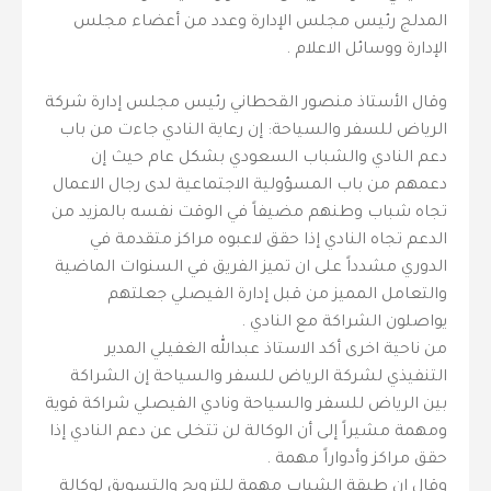
المدلج رئيس مجلس الإدارة وعدد من أعضاء مجلس
الإدارة ووسائل الاعلام .
وقال الأستاذ منصور القحطاني رئيس مجلس إدارة شركة
الرياض للسفر والسياحة: إن رعاية النادي جاءت من باب
دعم النادي والشباب السعودي بشكل عام حيث إن
دعمهم من باب المسؤولية الاجتماعية لدى رجال الاعمال
تجاه شباب وطنهم مضيفاً في الوقت نفسه بالمزيد من
الدعم تجاه النادي إذا حقق لاعبوه مراكز متقدمة في
الدوري مشدداً على ان تميز الفريق في السنوات الماضية
والتعامل المميز من قبل إدارة الفيصلي جعلتهم
يواصلون الشراكة مع النادي .
من ناحية اخرى أكد الاستاذ عبدالله الغفيلي المدير
التنفيذي لشركة الرياض للسفر والسياحة إن الشراكة
بين الرياض للسفر والسياحة ونادي الفيصلي شراكة قوية
ومهمة مشيراً إلى أن الوكالة لن تتخلى عن دعم النادي إذا
حقق مراكز وأدواراً مهمة .
وقال إن طبقة الشباب مهمة للترويج والتسويق لوكالة