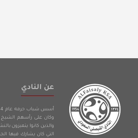
عن النادي
وكان على رأسهم الشيخ إ
والذين كانوا يتميزون بالن
التي كان يشارك فيها الج