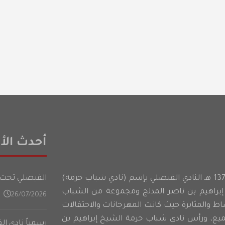
أحدث الأخ
أسس شباب حرمه عام 1374 هـ النادي الفيصلي بإسم (نادي شباب حرمه)
الفيصلي تحت 21 عامًا يدشن تدريباته في المعسكر الأعدادي على فت
براهيم بن ناصر المدلج ومجموعة من الشباب
26/07/2026
شاط والمثابرة حيث كانت المهرجانات والاحتفالات
ميع، ورأس نادي شباب حرمة الشيخ إبراهيم بن
رسمياً نادي ا