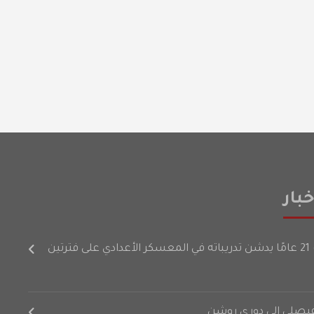
بار
رتين
لفيصلي إلى دوري روشن