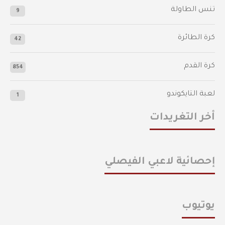
تنس الطاولة
9
كرة الطائرة
42
كرة القدم
854
لعبة التايكوندو
1
أخر التغريدات
إحصائية لاعبي الفيصلي
يوتيوب