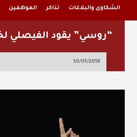
الشكاوى والبلاغات
تذاكر
الموظفين
“روسي” يقود الفيصلي لخط
30/01/2018