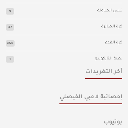
تنس الطاولة
9
كرة الطائرة
42
كرة القدم
854
لعبة التايكوندو
1
أخر التغريدات
إحصائية لاعبي الفيصلي
يوتيوب