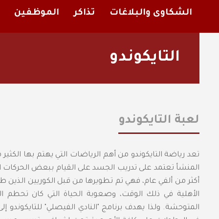
الشكاوى والبلاغات
تذاكر
الموظفين
التايكوندو
لعبة التايكوندو
تعد رياضة التايكوندو من أهم الرياضات التي يهتم بها الكثي
المنشأ تعتمد على تدريب الجسد على القيام ببعض الحركات ال
أكثر من ألفي عام، فهي تم تطويرها من قبل الكوريين الذين
الأهلية في ذلك الوقت، وصعوبة الحياة التي كان تحطم
المتوحشة. ولذا يهدف برنامج "النادي الفيصلي" للتايكوندو إل