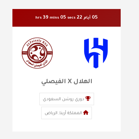
39
04
22
05
أيام
secs
mins
hrs
الهلال X الفيصلي
دوري روشن السعودي
المملكة أرينا, الرياض