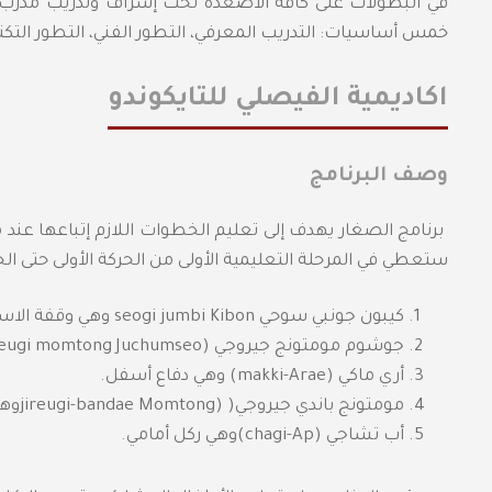
في البطولات على كافة الأصعدة تحت إشراف وتدريب مدرب 
خمس أساسيات: التدريب المعرفي، التطور الفني، التطور التكتي
اكاديمية الفيصلي للتايكوندو
وصف البرنامج
برنامج الصغار يهدف إلى تعليم الخطوات اللازم إتباعها عند 
ستعطي في المرحلة التعليمية الأولى من الحركة الأولى حتى ا
كيبون جونبي سوحي seogi jumbi Kibon وهي وقفة الاستعداد الأساسية وتكون في بداية التمرين.
جوشوم مومتونج جيروجي (jireugi momtong Juchumseo) وهي تكون وسط بوقفة الركوب.
أري ماكي (makki-Arae) وهي دفاع أسفل.
مومتونج باندي جيروجي( (jireugi-bandae Momtongوهذه موافق للقدم الأمامية.
أب تشاجي (chagi-Ap)وهي ركل أمامي.