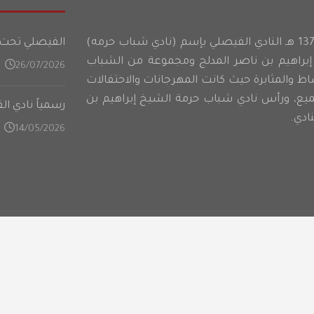
أسس شباب حرمه عام 1374 هـ النادي الفيصلي بإسم (نادي شباب حرمه)
الفيصلي تحت 21 عامًا يدشن تدريباته في المعسكر الأعدادي على فت
براهيم بن ناصر المدلج ومجموعة من الشباب
26/07/2026
شاط والمثابرة حيث كانت المهرجانات والاحتفالات
ميع، ورأس نادي شباب حرمة الشيخ إبراهيم بن
رسمياً نادي ا
ادي.
14/05/2026