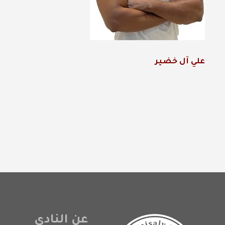
علي آل خضير
عن النادي