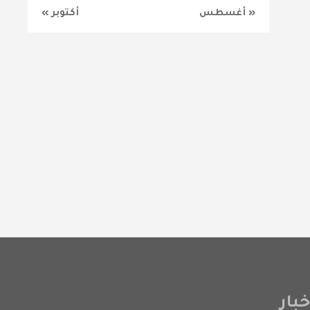
« أغسطس
أكتوبر »
بار