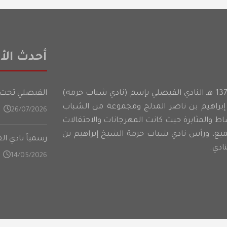
أحدث الأخ
أسس شباب حرمه عام 1374 هـ النادي الفيصلي بإسم (نادي شباب حرمه)
الفيصلي تحت 21 عامًا يدشن تدريباته في المعسكر الأعدادي على فت
براهيم بن ناصر المدلج ومجموعة من الشباب
26/07/2026
شاط والمثابرة حيث كانت المهرجانات والاحتفالات
ميع، ورأس نادي شباب حرمة الشيخ إبراهيم بن
رسمياً نادي ا
ادي.
14/05/2026