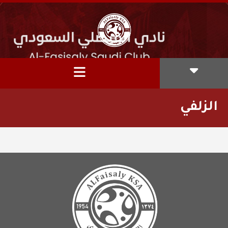
الزلفي