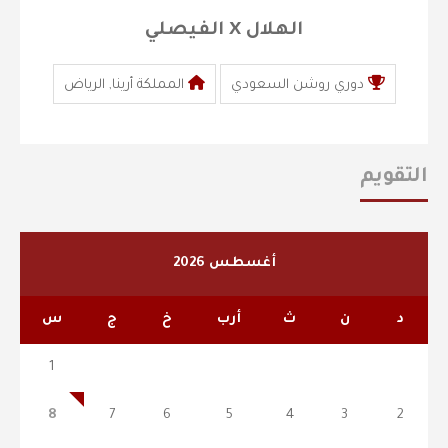
الهلال X الفيصلي
دوري روشن السعودي
المملكة أرينا, الرياض
التقويم
أغسطس 2026
د
ن
ث
أرب
خ
ج
س
1
8
7
6
5
4
3
2