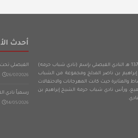
أحدث الأخ
أسس شباب حرمه عام 1374 هـ النادي الفيصلي بإسم (نادي شباب حرمه)
الفيصلي تحت 21 عامًا يدشن تدريباته في المعسكر الأعدادي على فت
براهيم بن ناصر المدلج ومجموعة من الشباب
26/07/2026
شاط والمثابرة حيث كانت المهرجانات والاحتفالات
ميع، ورأس نادي شباب حرمة الشيخ إبراهيم بن
رسمياً نادي ا
ادي.
14/05/2026