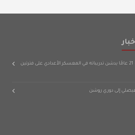
بار
رتين
لفيصلي إلى دوري روشن