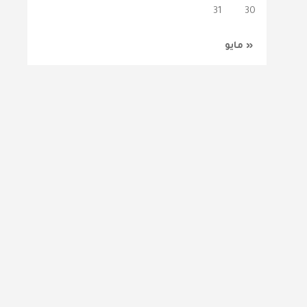
31
30
« مايو