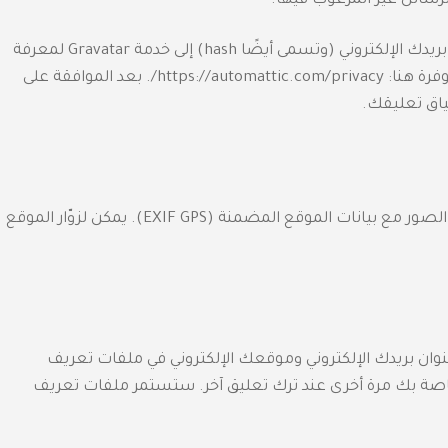
ائل غير المرغوب فيها.
قد يتم توفير سلسلة مجهولة المصدر تم إنشاؤها من عنوان بريدك الإلكتروني (وتسمى أيضًا hash) إلى خدمة Gravatar لمعرفة
ما إذا كنت تستخدمها. سياسة خصوصية خدمة Gravatar متوفرة هنا: https://automattic.com/privacy/. بعد الموافقة على
اق تعليقك.
إذا قمت بتحميل الصور إلى موقع الويب، ينبغك تجنب تحميل الصور مع بيانات الموقع المضمنة (EXIF GPS). يمكن لزوّار الموقع
وان بريدك الإلكتروني وموقعك الإلكتروني في ملفات تعريف
خاصة بك مرة أخرى عند ترك تعليق آخر. ستستمر ملفات تعريف