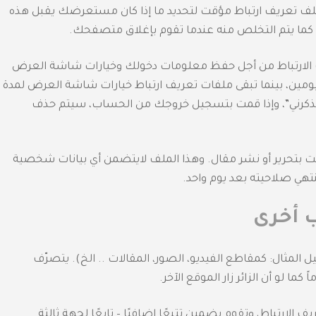
لف تعريف ارتباط مؤقت لتحديد ما إذا كان مستعرضك يقبل هذه
 كما يتم التخلص منه عندما تقوم بإغلاق متصفحك.
يف الارتباط من أجل حفظ معلومات دخولك وخيارات شاشة العرض
ومين، بينما تبقى ملفات تعريف ارتباط خيارات شاشة العرض لمدة
ذكرني”، وإذا قمت بتسجيل خروجك من الحساب، سيتم حذف
بتحرير أو نشر مقال. وهذا الملف لايتضمن أي بيانات شخصية
نتهي صلاحيته بعد يوم واحد.
 أخرى
المثال: كمقاطع الفيديو، الصور، المقالات .. الخ). يتصرّف
ا لو أن الزائر زار الموقع الآخر.
لارتباط، وتقوم بضمين تتبعًا إضافيًا – تابعًا لجهة ثالثة