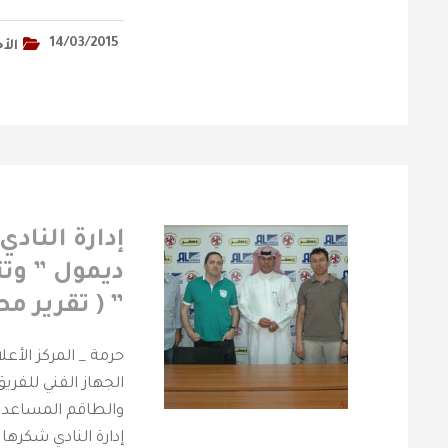
14/03/2015
الأخ
إدارة الناد
ديمول ” وتت
” ( تقرير مص
حرمة _ المركز الأع
الجهاز الفني للفريق
والطاقم المساعد 
إدارة النادي شكره