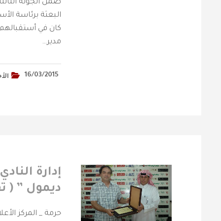
البعثة برئاسة الأس
كان في أستقبالهم
مدير…
16/03/2015
الأخ
إدارة النادي
ديمول ” ( ت
حرمة _ المركز الأعل