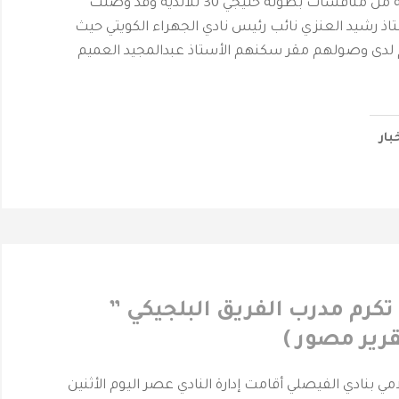
ضمن الجولة الثالثة من منافسات بطولة خليجي 30 للأندية ‎وقد وصلت
تاذ رشيد العنزي نائب رئيس نادي الجهراء الكويتي حيث
 لدى وصولهم مقر سكنهم الأستاذ عبدالمجيد العميم
بار
 تكرم مدرب الفريق البلجيكي ”
قرير مصور )
امي بنادي الفيصلي أقامت إدارة النادي عصر اليوم الأثنين