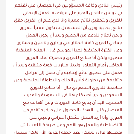
رئيس النادي وكافة المسؤولين في الفيصلي على ثقتهم
بي ، ونحن عاقدين العزم على مواصلة العمل الإيجابي
للفريق ولتحقيق نتائج مميزة وانا لدي علم ان الفريق حقق
نتائج إيجابية ونرى أن المستقبل سيكون مميزاً للفريق
ونحن نحتاج للدعم من الجميع ولابد أن يكون العمل
جماعي للفريق كافة كجهاز فني وإداري ولاعبين وجمهور
وعن الفترة المتبقية لهذا الموسم قال : الفترة المتبقية
قصيرة ولكن أنا متابع للفريق وحضرت لقاء الفريق
الماضي أمام التعاون ولدينا مباريات قوية متبقية ولابد أن
نعمل على تحقيق نتائج إيجابية وأن نصل إلى مراحل
متقدمة من بطولة كأس الملك والبطولة الخليجية وعن
متابعته للدوري السعودي قال : أنا متابع للدوري
السعودي ولدي أصدقاء هنا في السعودية والمدرب
المحترف لابد أن يتابع كافة الدوريات وعن أهدافه مع
الفيصلي قال : الهدف الحصول على مركز متقدم في
الدوري وأنا أريد العمل بشكل أحترافي ومبني على
الأنضباطية والعمل هو الأهم وعن طريقة اللعب التي
يفضلها قال : لايمكن تغير خطة الفريق الأن ولكن سنبذل