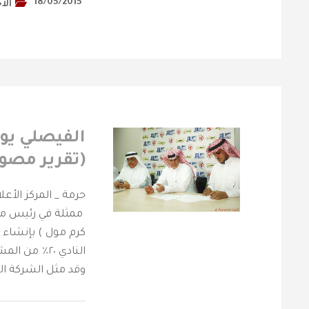
18/05/2015
الأ
الفيصلي يو
(تقرير مصور
حرمة _ المركز الأع
ممثلة في رئيس مجل
كرم مول ) بإنشاء
النادي ٢٠٪ م
وقد مثل الشركة ال