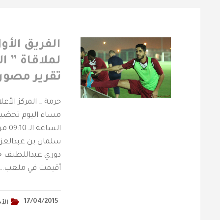
الفريق الأو
لملاقاة ” ال
تقرير مصور 
حرمة _ المركز الأع
مساء اليوم تحضيرات
السا
دوري عبداللطيف جم
أقيمت في ملعب…
17/04/2015
الأ