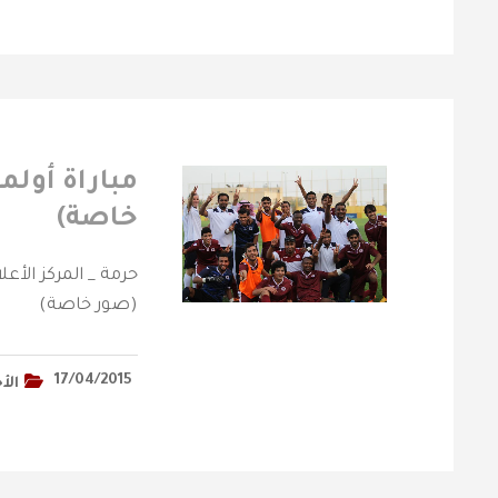
مباراة أولم
خاصة)
‎حرمة _ المركز الأع
(صور خاصة)
17/04/2015
الأ