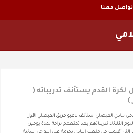
تواصل معنا
امي
ل لكرة القدم يستأنف تدريباته (
)
‎حرمة _ المركز الأعلامي بنادي الفيصلي ‎استأنف لاعبو فريق الفيصلي الأول
يوم الثلاثاء تدريباتهم بعد تمتعهم براحة لمدة يومين،
التي أقيمت في ملعب النادي بحرمة على النواحي البدنية