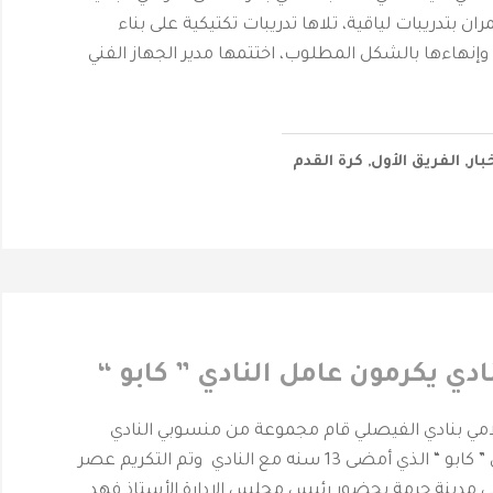
مران بتدريبات لياقية، تلاها تدريبات تكتيكية على بناء
إنهاءها بالشكل المطلوب، اختتمها مدير الجهاز الفني
بار
,
الفريق الأول
,
كرة القدم
دي يكرمون عامل النادي ” كابو “
حرمة _ المركز الأعلامي بنادي الفيصلي ‎قام مجموعة من منسوبي النادي
بتكريم عامل النادي ” كابو “ الذي أمضى 13 سنه مع النادي وتم التكريم عصر
 في مدينة حرمة بحضور رئيس مجلس الإدارة الأستاذ فهد