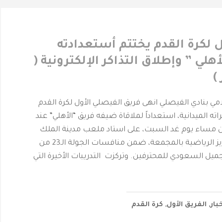
ل لكرة القدم يختتم أستعدادته
أهلي ” وإطلاق التذاكر الإلكترونية (
)
لامي بنادي الفيصلي انهى فريق الفيصلي الأول لكرة القدم
ه الميدانية، استعداداً لملاقاة ضيفه فريق “الأهلي” عند
عة الـ 09:10 من مساء يوم غد السبت، على استاد ملعب مدينة الملك
سلمان بن عبدالعزيز الرياضية بالمجمعة، ضمن منافسات الجولة الـ23 من
يل السعودي للمحترفين. وتركزت التدريبات الأخيرة التي
خبار
,
الفريق الأول
,
كرة القدم