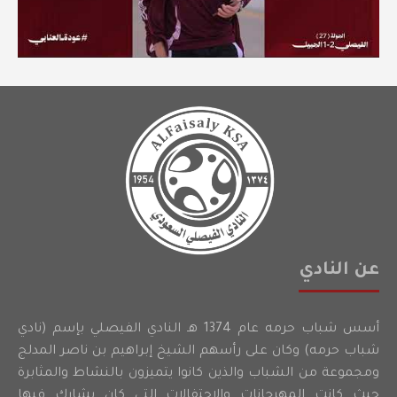
عن النادي
أسس شباب حرمه عام 1374 هـ النادي الفيصلي بإسم (نادي
شباب حرمه) وكان على رأسهم الشيخ إبراهيم بن ناصر المدلج
ومجموعة من الشباب والذين كانوا يتميزون بالنشاط والمثابرة
حيث كانت المهرجانات والاحتفالات التي كان يشارك فيها