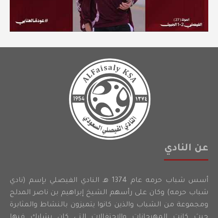
عن النادي
أسس شباب حرمه عام 1374 هـ النادي الفيصلي بإسم (نادي
شباب حرمه) وكان على رأسهم الشيخ إبراهيم بن ناصر المدلج
ومجموعة من الشباب والذين كانوا يتميزون بالنشاط والمثابرة
حيث كانت المهرجانات والاحتفالات التي كان يشارك فيها