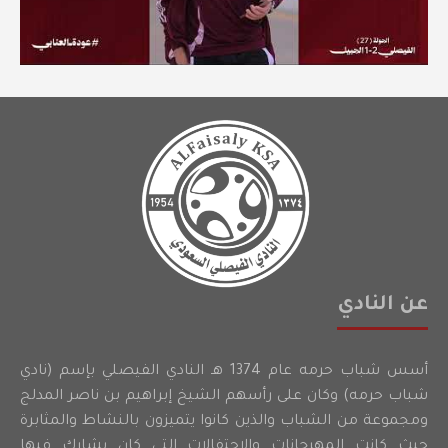
عن النادي
أسس شباب حرمه عام 1374 هـ النادي الفيصلي بإسم (نادي
شباب حرمه) وكان على رأسهم الشيخ إبراهيم بن ناصر المدلج
ومجموعة من الشباب والذين كانوا يتميزون بالنشاط والمثابرة
حيث كانت المهرجانات والاحتفالات التي كان يشارك فيها