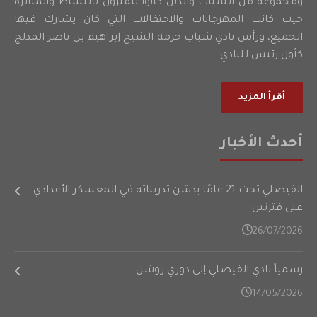
ومجموعة من الشباب والذين كانوا يتميزون بالنشاط والمثابرة
حيث كانت المهرجانات والاحتفالات التي كان يشارك فيها
الجميع، ورأس نادي شباب حرمة الشيخ إبراهيم بن ناصر المدلج
كأول رئيس للنادي.
أقرأ المزيد
أحدث الأخبار
الفيصلي تحت 21 عامًا يدشن تدريباته في المعسكر الأعدادي
على فترتين
26/07/2026
رسمياً نادي الفيصلي إلى دوري روشن
14/05/2026