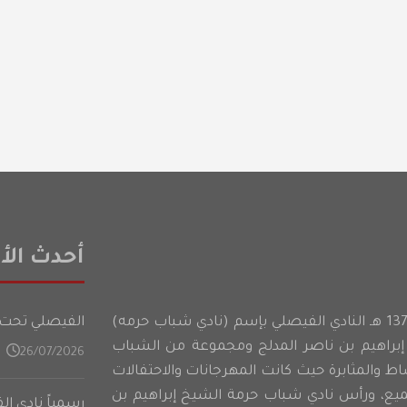
أحدث الأخ
أسس شباب حرمه عام 1374 هـ النادي الفيصلي بإسم (نادي شباب حرمه)
الفيصلي تحت 21 عامًا يدشن تدريباته في المعسكر الأعدادي على فت
براهيم بن ناصر المدلج ومجموعة من الشباب
26/07/2026
شاط والمثابرة حيث كانت المهرجانات والاحتفالات
ميع، ورأس نادي شباب حرمة الشيخ إبراهيم بن
رسمياً نادي ا