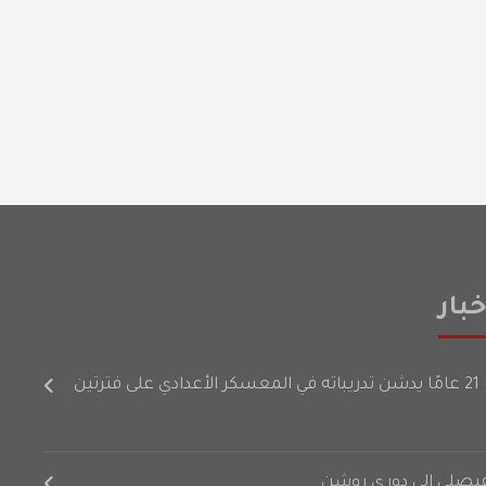
بار
رتين
لفيصلي إلى دوري روشن