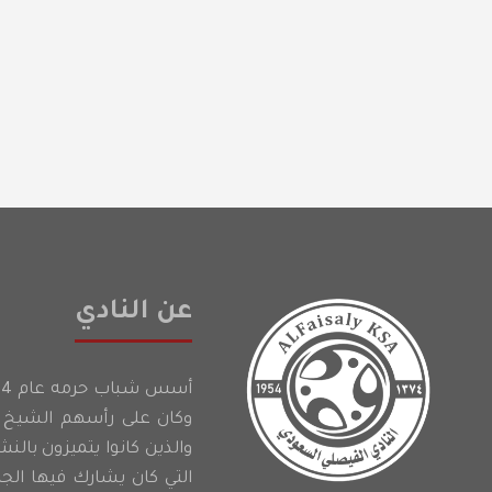
عن النادي
وكان على رأسهم الشيخ إ
والذين كانوا يتميزون بالن
التي كان يشارك فيها الج