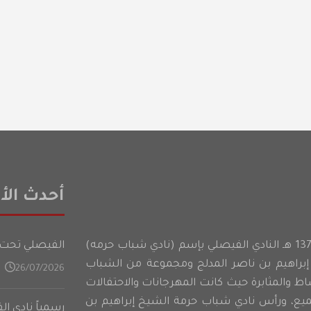
أحدث الأخ
أسس شباب حرمه عام 1374 هـ النادي الفيصلي بإسم (نادي شباب حرمه)
الفيصلي تحت 21 عامًا يدشن تدريباته في المعسكر الأعدادي على فت
براهيم بن ناصر المدلج ومجموعة من الشباب
26/07/2026
شاط والمثابرة حيث كانت المهرجانات والاحتفالات
ميع، ورأس نادي شباب حرمة الشيخ إبراهيم بن
رسمياً نادي ا