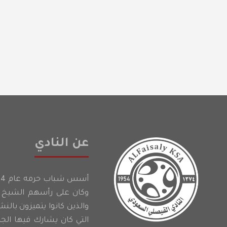
عن النادي
وكان على رأسهم الشيخ إ
والذين كانوا يتميزون بالن
التي كان يشارك فيها الج