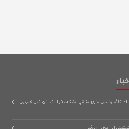
بار
رتين
لفيصلي إلى دوري روشن