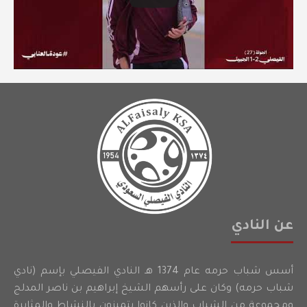
عن النادي
أسس شباب حرمه عام 1374 هـ النادي الفيصلي بإسم (نادي
شباب حرمه) وكان على رأسهم الشيخ إبراهيم بن ناصر المدلج
ومجموعة من الشباب والذين كانوا يتميزون بالنشاط والمثابرة