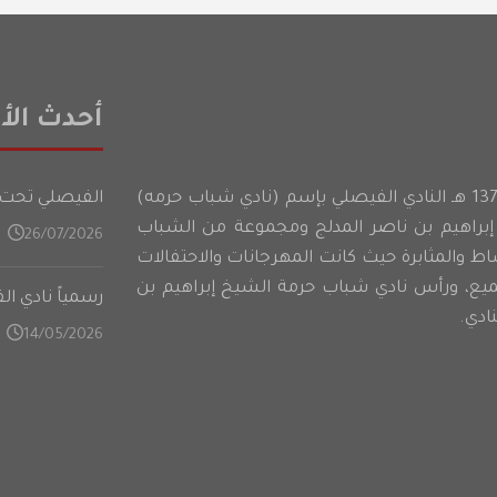
أحدث الأخ
أسس شباب حرمه عام 1374 هـ النادي الفيصلي بإسم (نادي شباب حرمه)
الفيصلي تحت 21 عامًا يدشن تدريباته في المعسكر الأعدادي على فت
براهيم بن ناصر المدلج ومجموعة من الشباب
26/07/2026
شاط والمثابرة حيث كانت المهرجانات والاحتفالات
ميع، ورأس نادي شباب حرمة الشيخ إبراهيم بن
رسمياً نادي ا
ادي.
14/05/2026