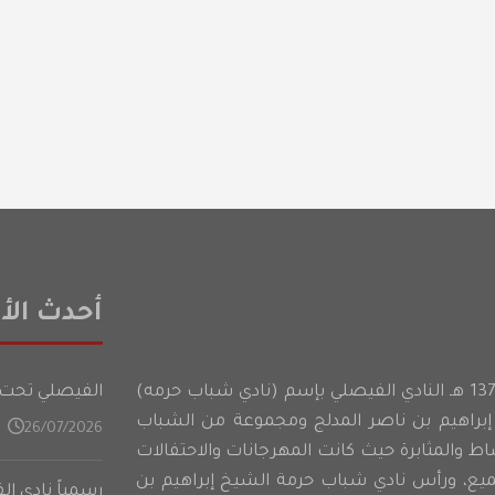
أحدث الأخ
أسس شباب حرمه عام 1374 هـ النادي الفيصلي بإسم (نادي شباب حرمه)
الفيصلي تحت 21 عامًا يدشن تدريباته في المعسكر الأعدادي على فت
براهيم بن ناصر المدلج ومجموعة من الشباب
26/07/2026
شاط والمثابرة حيث كانت المهرجانات والاحتفالات
ميع، ورأس نادي شباب حرمة الشيخ إبراهيم بن
رسمياً نادي ا