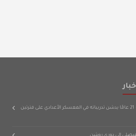
بار
رتين
لفيصلي إلى دوري روشن