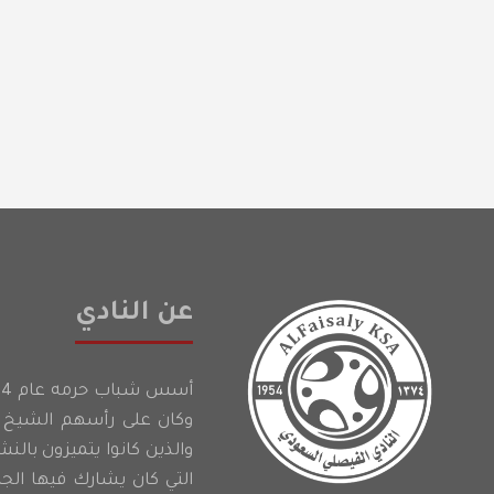
عن النادي
وكان على رأسهم الشيخ إ
والذين كانوا يتميزون بالن
التي كان يشارك فيها الج