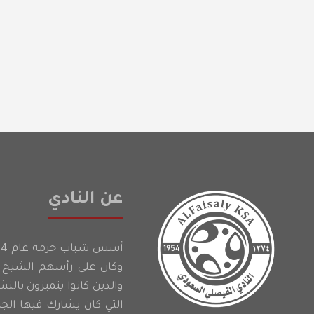
عن النادي
وكان على رأسهم الشيخ إ
والذين كانوا يتميزون بالن
التي كان يشارك فيها الج