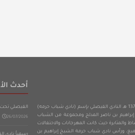
أحدث الأخ
أسس شباب حرمه عام 1374 هـ النادي الفيصلي بإسم (نادي شباب حرمه)
الفيصلي تحت 21 عامًا يدشن تدريباته في المعسكر الأعدادي على فت
براهيم بن ناصر المدلج ومجموعة من الشباب
26/07/2026
شاط والمثابرة حيث كانت المهرجانات والاحتفالات
ميع، ورأس نادي شباب حرمة الشيخ إبراهيم بن
رسمياً نادي ا