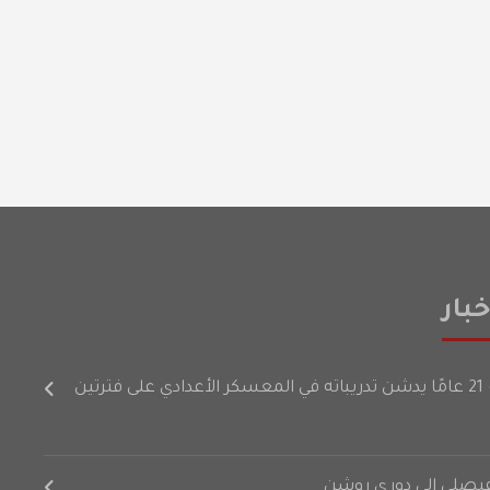
بار
رتين
لفيصلي إلى دوري روشن