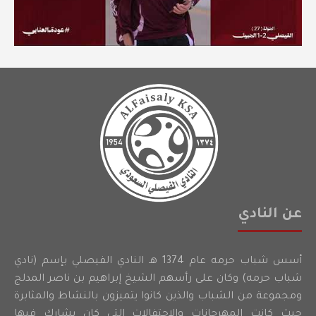
عن النادي
أسس شباب حرمه عام 1374 هـ النادي الفيصلي بإسم (نادي
شباب حرمه) وكان على رأسهم الشيخ إبراهيم بن ناصر المدلج
ومجموعة من الشباب والذين كانوا يتميزون بالنشاط والمثابرة
حيث كانت المهرجانات والاحتفالات التي كان يشارك فيها