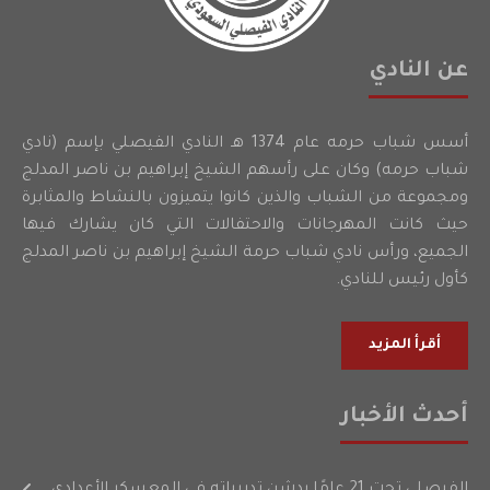
عن النادي
أسس شباب حرمه عام 1374 هـ النادي الفيصلي بإسم (نادي
شباب حرمه) وكان على رأسهم الشيخ إبراهيم بن ناصر المدلج
ومجموعة من الشباب والذين كانوا يتميزون بالنشاط والمثابرة
حيث كانت المهرجانات والاحتفالات التي كان يشارك فيها
الجميع، ورأس نادي شباب حرمة الشيخ إبراهيم بن ناصر المدلج
كأول رئيس للنادي.
أقرأ المزيد
أحدث الأخبار
الفيصلي تحت 21 عامًا يدشن تدريباته في المعسكر الأعدادي