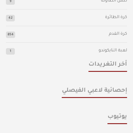
تنس الطاولة
9
كرة الطائرة
42
كرة القدم
854
لعبة التايكوندو
1
أخر التغريدات
إحصائية لاعبي الفيصلي
يوتيوب