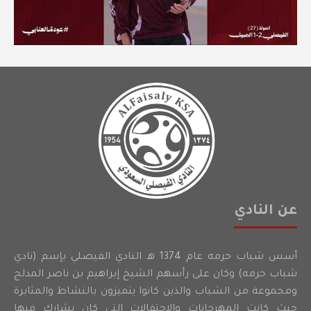
عن النادي
أسس شباب حرمه عام 1374 هـ النادي الفيصلي بإسم (نادي
شباب حرمه) وكان على رأسهم الشيخ إبراهيم بن ناصر المدلج
ومجموعة من الشباب والذين كانوا يتميزون بالنشاط والمثابرة
حيث كانت المهرجانات والاحتفالات التي كان يشارك فيها