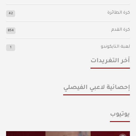
كرة الطائرة
42
كرة القدم
854
لعبة التايكوندو
1
أخر التغريدات
إحصائية لاعبي الفيصلي
يوتيوب