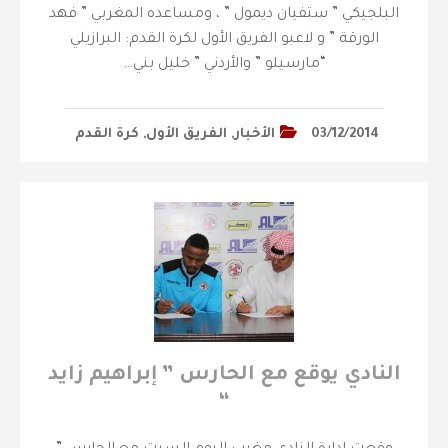
البلجيكي ” ستفيان ديمول ” ، ومساعده المغربي ” فهد
الورقة ” و لاعبو الفريق الأول لكرة القدم: البرازيلي
“مارسيلو ” والأردني ” خليل بني…
03/12/2014
الأخبار
,
الفريق الأول
,
كرة القدم
النادي يوقع مع الحارس ” إبراهيم زايد
“