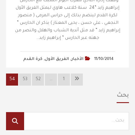
وقعت إدارة النادي مغرب اليوم السبت مع الحارس ”
إبراهيم زايد “24 سنة كلاعب هاوي ليمثل الفريق الأول
لكرة القدم لينضم بذلك إلى حراس المرمى ( منصور
النجعي ، علي حسن ، يحيى المعتاز ) يذكر ان الحارس ”
إبراهيم زايد ” قد مثل أندية الشباب والهلال والنصر من
جهته عبر الحارس ” إبراهيم زايد…
11/10/2014
الأخبار
,
الفريق الأول
,
كرة القدم
54
53
52
…
1
بحث