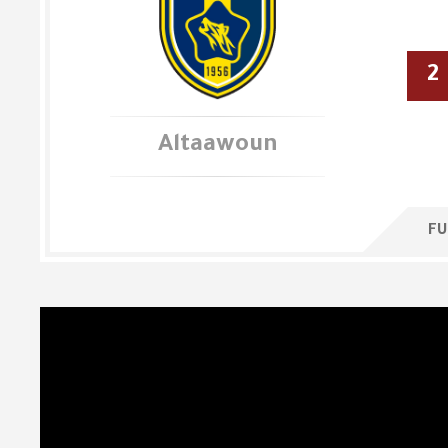
2
Altaawoun
FU