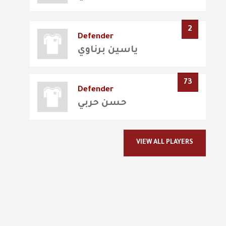
2
Defender
ياسين برناوي
73
Defender
حسن حربي
VIEW ALL PLAYERS