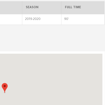
SEASON
FULL TIME
2019-2020
90'