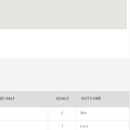
ND HALF
GOALS
OUTCOME
2
Win
1
Loss