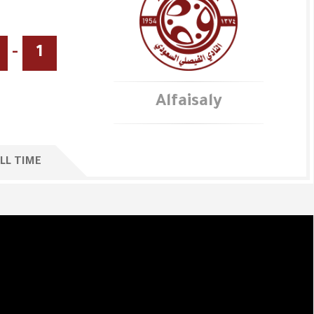
-
1
Alfaisaly
LL TIME