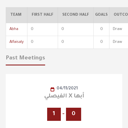
TEAM
FIRST HALF
SECOND HALF
GOALS
OUTCO
Abha
0
0
0
Draw
Alfaisaly
0
0
0
Draw
Past Meetings
04/11/2021
الفيصلي X أبها
1
-
0