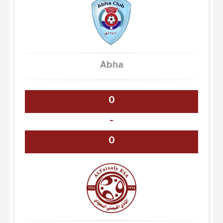
Abha
0
-
0