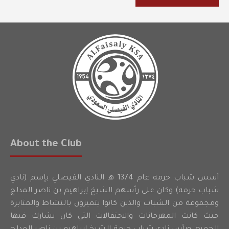
About the Club
أسس شباب حرمه عام 1374 هـ النادي الفيصلي بإسم (نادي
شباب حرمه) وكان على رأسهم الشيخ إبراهيم بن ناصر المدلج
ومجموعة من الشباب والذين كانوا يتميزون بالنشاط والمثابرة
حيث كانت المهرجانات والاحتفالات التي كان يشارك فيها