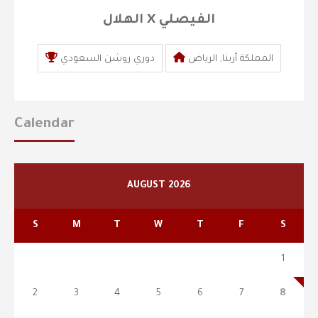
الهلال X الفيصلي
المملكة أرينا, الرياض
دوري روشن السعودي
Calendar
AUGUST 2026
S
M
T
W
T
F
S
1
2
3
4
5
6
7
8