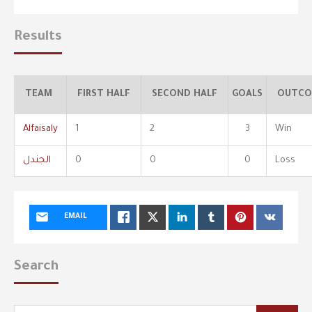
Results
TEAM
FIRST HALF
SECOND HALF
GOALS
OUTCO
Alfaisaly
1
2
3
Win
Loss
0
0
0
الجندل
EMAIL
Search