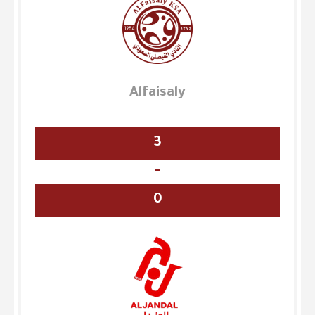
Alfaisaly
3
-
0