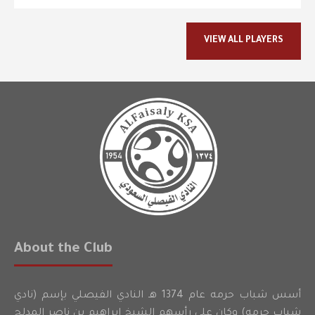
VIEW ALL PLAYERS
About the Club
أسس شباب حرمه عام 1374 هـ النادي الفيصلي بإسم (نادي
شباب حرمه) وكان على رأسهم الشيخ إبراهيم بن ناصر المدلج