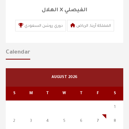
الهلال X الفيصلي
المملكة أرينا, الرياض
دوري روشن السعودي
Calendar
AUGUST 2026
S
M
T
W
T
F
S
1
2
3
4
5
6
7
8