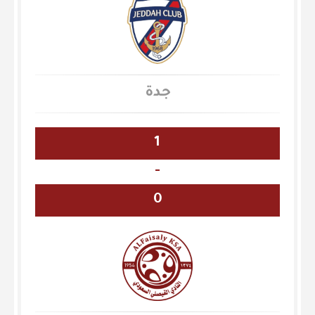
جدة
1
-
0