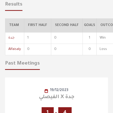
Results
TEAM
FIRST HALF
SECOND HALF
GOALS
OUTCO
Win
1
0
1
جدة
Alfaisaly
0
0
0
Loss
Past Meetings
19/12/2023
الفيصلي X جدة
1
-
4