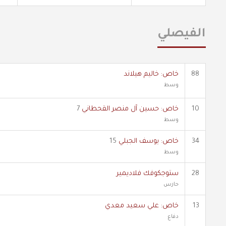
الفيصلي
88
خاص: خاليم هيلاند
وسط
10
خاص: حسين آل منصر القحطاني
7
وسط
34
خاص: يوسف الجبلي
15
وسط
28
ستوجكوفك فلاديمير
حارس
13
خاص: علي سعيد معدي
دفاع