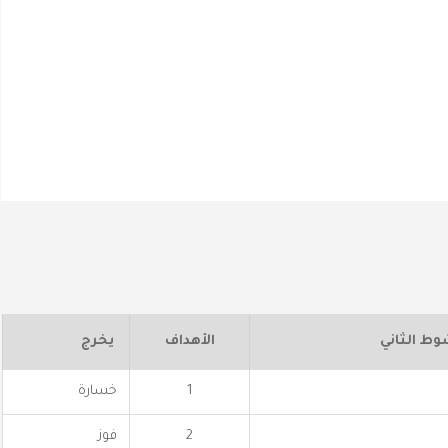
وط الثاني
الأهداف
يخرج
1
خسارة
2
فوز