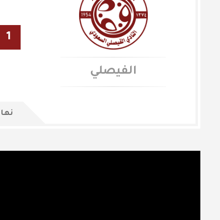
1
الفيصلي
نهاي