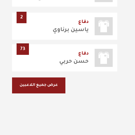
2
دفاع
ياسين برناوي
73
دفاع
حسن حربي
عرض جميع اللاعبين