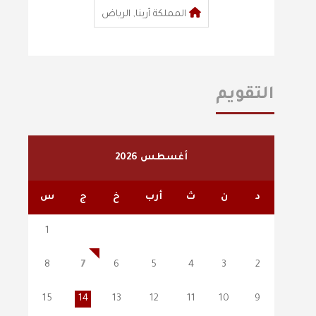
المملكة أرينا, الرياض
التقويم
أغسطس 2026
د
ن
ث
أرب
خ
ج
س
1
8
7
6
5
4
3
2
15
14
13
12
11
10
9