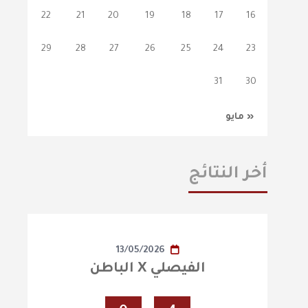
22
21
20
19
18
17
16
29
28
27
26
25
24
23
31
30
« مايو
أخر النتائج
13/05/2026
الفيصلي X الباطن