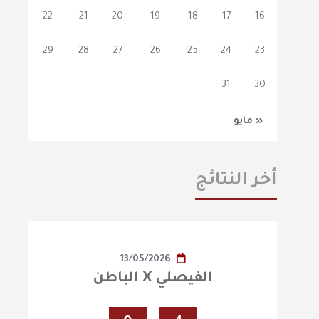
22
21
20
19
18
17
16
29
28
27
26
25
24
23
31
30
« مايو
أخر النتائج
13/05/2026
الفيصلي X الباطن