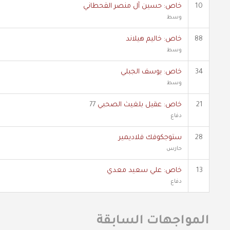
10
خاص: حسين آل منصر القحطاني
وسط
88
خاص: خاليم هيلاند
وسط
34
خاص: يوسف الجبلي
وسط
21
خاص: عقيل بلغيث الصحبي
77
دفاع
28
ستوجكوفك فلاديمير
حارس
13
خاص: علي سعيد معدي
دفاع
المواجهات السابقة