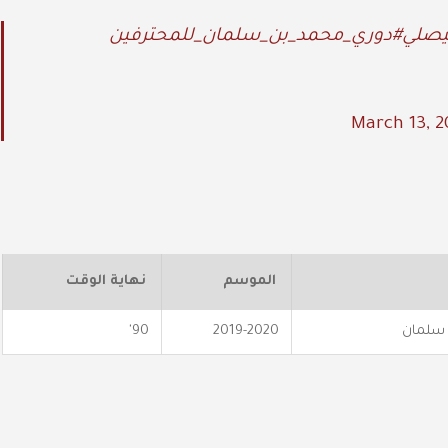
يصلي
#دوري_محمد_بن_سلمان_للمحترفين
March 13, 
الموسم
نهاية الوقت
 سلمان
2019-2020
90'