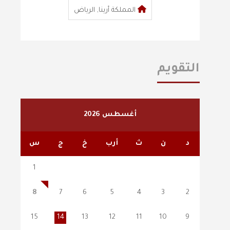
المملكة أرينا, الرياض
التقويم
أغسطس 2026
د
ن
ث
أرب
خ
ج
س
1
8
7
6
5
4
3
2
15
14
13
12
11
10
9