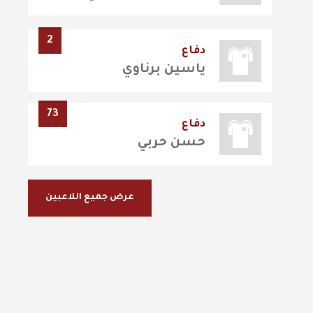
2
دفاع
ياسين برناوي
73
دفاع
حسن حربي
عرض جميع اللاعبين