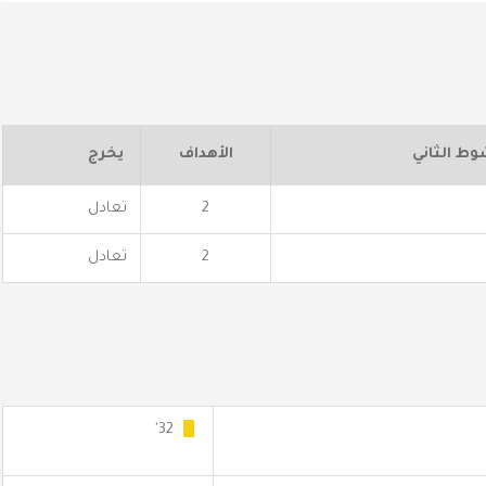
وط الثاني
الأهداف
يخرج
2
تعادل
2
تعادل
32'