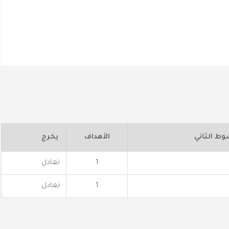
وط الثاني
الأهداف
يخرج
1
تعادل
1
تعادل