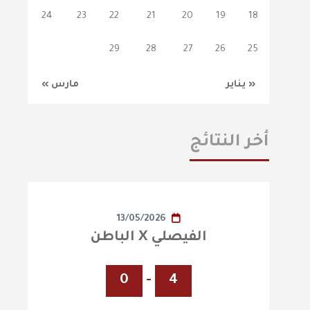
24
23
22
21
20
19
18
29
28
27
26
25
« يناير
مارس »
أخر النتائج
13/05/2026
الفيصلي X الباطن
0
-
4