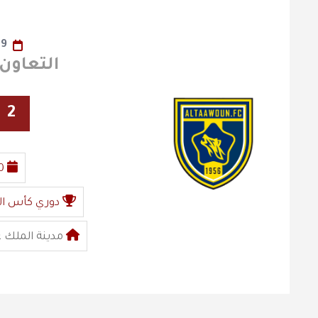
19
التعاون x الفيصل
2
0
دوري كأس ال
مدينة الملك عب