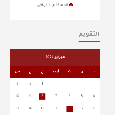
المملكة أرينا, الرياض
التقويم
فبراير 2024
د
ن
ث
أرب
خ
ج
س
3
2
1
10
9
8
7
6
5
4
17
16
15
14
13
12
11