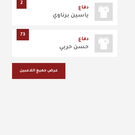
2
دفاع
ياسين برناوي
73
دفاع
حسن حربي
عرض جميع اللاعبين