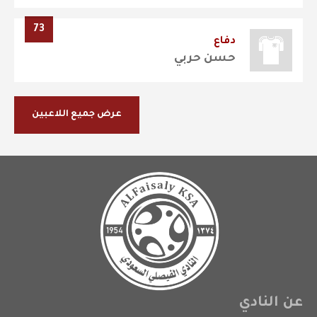
73
دفاع
حسن حربي
عرض جميع اللاعبين
عن النادي