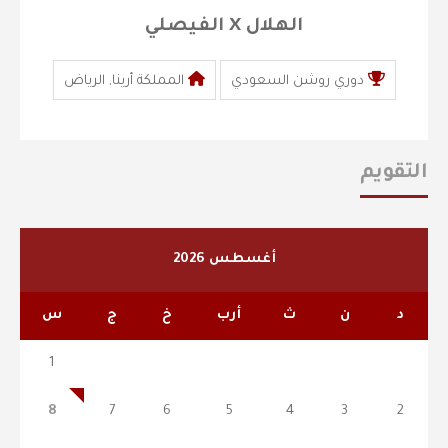
الهلال X الفيصلي
دوري روشن السعودي
المملكة أرينا, الرياض
التقويم
أغسطس 2026
د
ن
ث
أرب
خ
ج
س
1
8
7
6
5
4
3
2