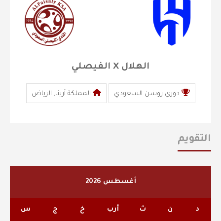
الهلال X الفيصلي
دوري روشن السعودي
المملكة أرينا, الرياض
التقويم
أغسطس 2026
د
ن
ث
أرب
خ
ج
س