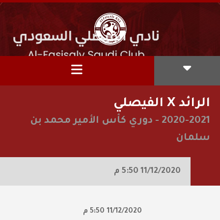
الرائد X الفيصلي
2020-2021
-
دوري كأس الأمير محمد بن
سلمان
11/12/2020
5:50 م
11/12/2020
5:50 م