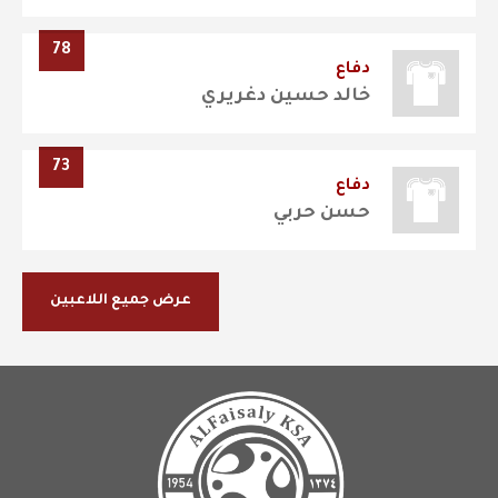
78
دفاع
خالد حسين دغريري
73
دفاع
حسن حربي
عرض جميع اللاعبين