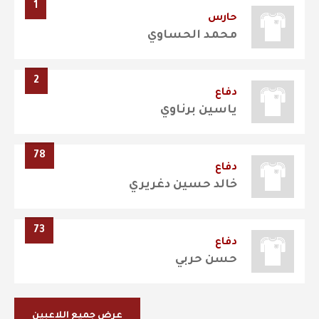
1
حارس
محمد الحساوي
2
دفاع
ياسين برناوي
78
دفاع
خالد حسين دغريري
73
دفاع
حسن حربي
عرض جميع اللاعبين