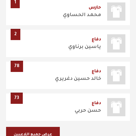
1
حارس
محمد الحساوي
2
دفاع
ياسين برناوي
78
دفاع
خالد حسين دغريري
73
دفاع
حسن حربي
عرض جميع اللاعبين