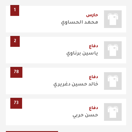
1
حارس
محمد الحساوي
2
دفاع
ياسين برناوي
78
دفاع
خالد حسين دغريري
73
دفاع
حسن حربي