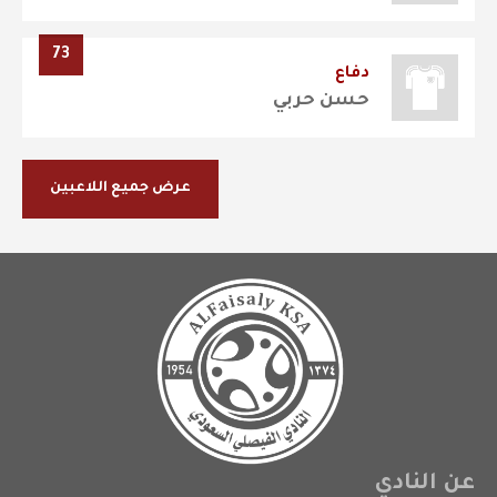
73
دفاع
حسن حربي
عرض جميع اللاعبين
عن النادي