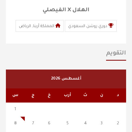
الهلال X الفيصلي
دوري روشن السعودي
المملكة أرينا, الرياض
التقويم
أغسطس 2026
د
ن
ث
أرب
خ
ج
س
1
8
7
6
5
4
3
2