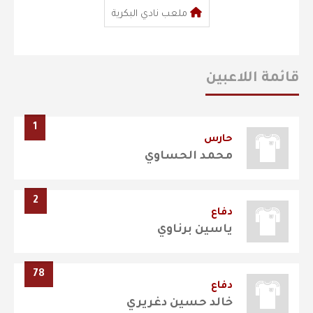
ملعب نادي البكرية
قائمة اللاعبين
1
حارس
محمد الحساوي
2
دفاع
ياسين برناوي
78
دفاع
خالد حسين دغريري