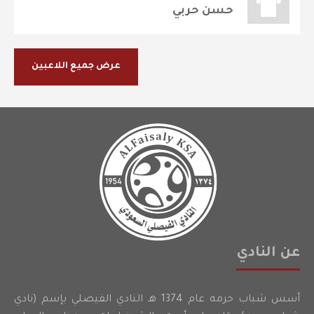
حسن حربي
عرض جميع اللاعبين
عن النادي
أسس شباب حرمه عام 1374 هـ النادي الفيصلي بإسم (نادي