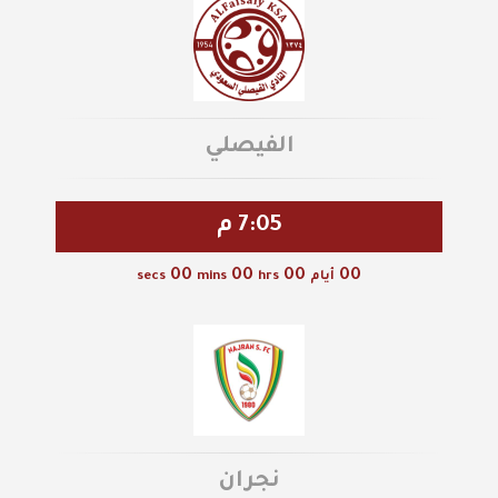
الفيصلي
7:05 م
00
00
00
00
أيام
hrs
mins
secs
نجران