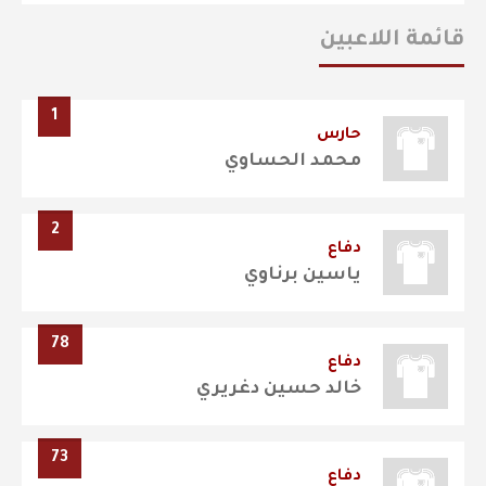
قائمة اللاعبين
1
حارس
محمد الحساوي
2
دفاع
ياسين برناوي
78
دفاع
خالد حسين دغريري
73
دفاع