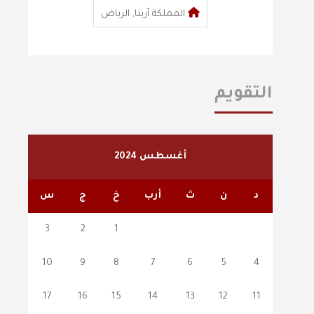
المملكة أرينا, الرياض
التقويم
أغسطس 2024
د
ن
ث
أرب
خ
ج
س
3
2
1
10
9
8
7
6
5
4
17
16
15
14
13
12
11