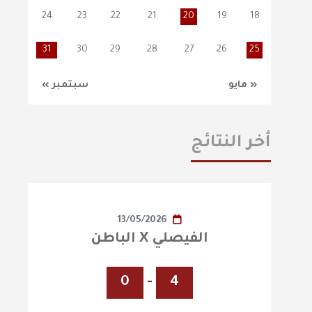
24
23
22
21
20
19
18
31
30
29
28
27
26
25
« مايو
سبتمبر »
أخر النتائج
13/05/2026
الفيصلي X الباطن
0
-
4