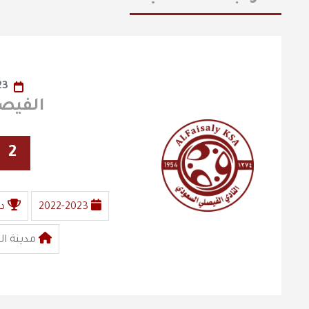
23
الفيصلي X
2
2022-2023
د
مدينة ال