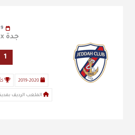
19
جدة x الفيصلي
1
2019-2020
كأ
الملعب الرديف بمدينة