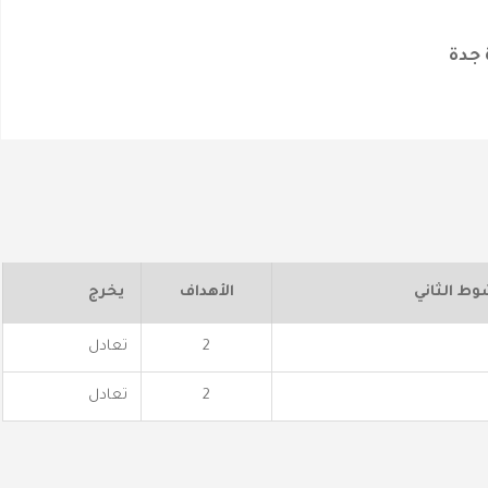
 جدة
وط الثاني
الأهداف
يخرج
2
تعادل
2
تعادل