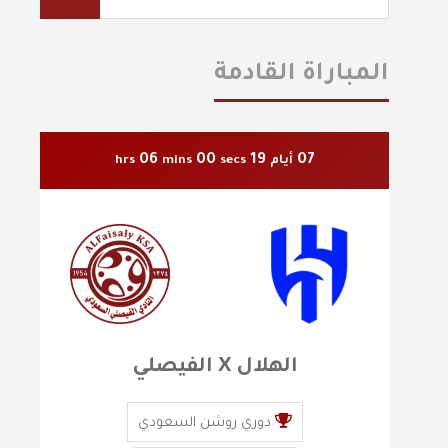
المباراة القادمة
05
58
19
07
أيام
secs
mins
hrs
الهلال X الفيصلي
دوري روشن السعودي