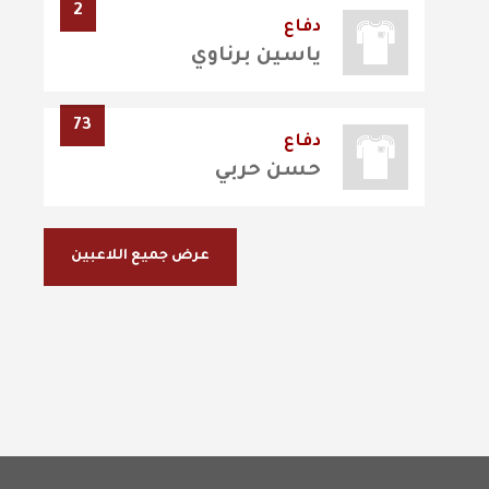
2
دفاع
ياسين برناوي
73
دفاع
حسن حربي
عرض جميع اللاعبين