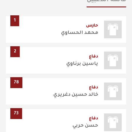
قائمة اللاعبين
1
حارس
محمد الحساوي
2
دفاع
ياسين برناوي
78
دفاع
خالد حسين دغريري
73
دفاع
حسن حربي