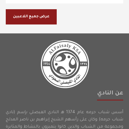
عرض جميع اللاعبين
عن النادي
أسس شباب حرمه عام 1374 هـ النادي الفيصلي بإسم (نادي
شباب حرمه) وكان على رأسهم الشيخ إبراهيم بن ناصر المدلج
ومجموعة من الشباب والذين كانوا يتميزون بالنشاط والمثابرة