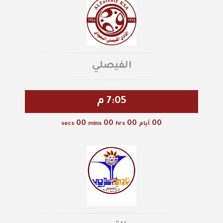
الفيصلي
7:05 م
00
00
00
00
أيام
hrs
mins
secs