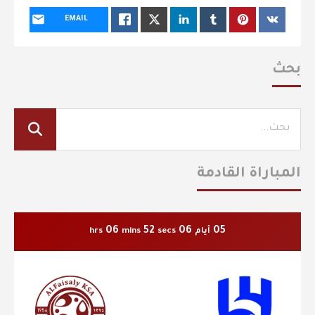
EMAIL
بحث
المباراة القادمة
06
51
06
05
أيام
secs
mins
hrs