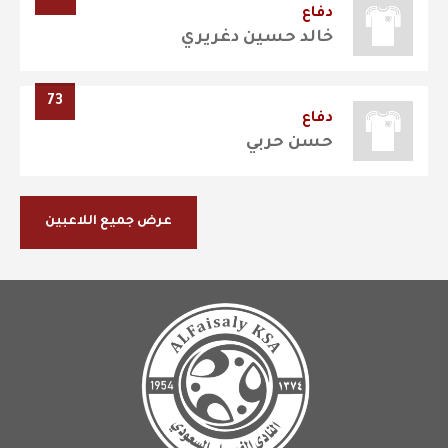
دفاع
خالد حسين دغريري
73
دفاع
حسن حربي
عرض جميع اللاعبين