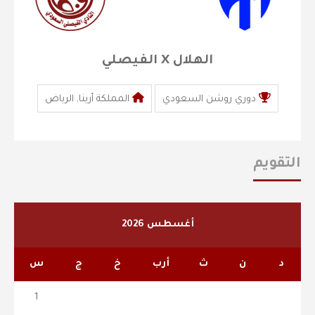
الهلال X الفيصلي
دوري روشن السعودي
المملكة أرينا, الرياض
التقويم
أغسطس 2026
د
ن
ث
أرب
خ
ج
س
1