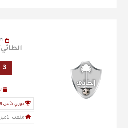
21
الطائيX الفيصلي
3
2
دوري كأس ال
ملعب الأمير 