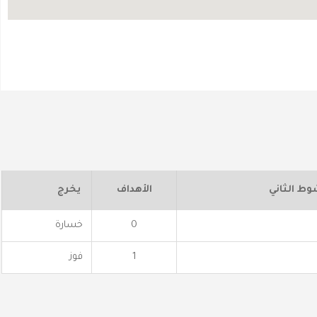
وط الثاني
الأهداف
يخرج
0
خسارة
1
فوز