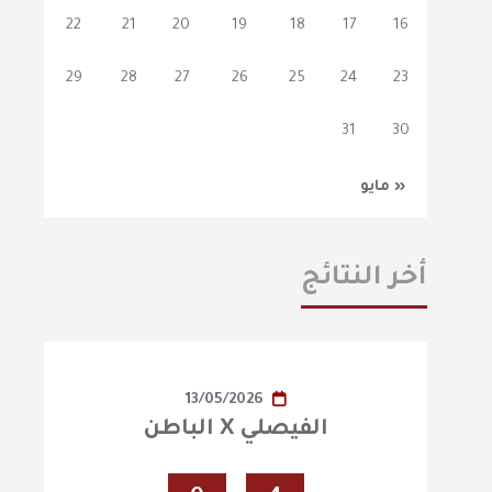
22
21
20
19
18
17
16
29
28
27
26
25
24
23
31
30
« مايو
أخر النتائج
13/05/2026
الفيصلي X الباطن