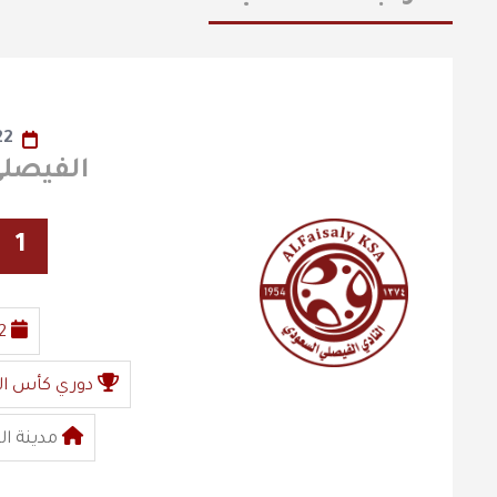
22
الفيصلي X الط
1
2
دوري كأس ال
مدينة ال