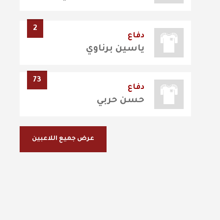
2
دفاع
ياسين برناوي
73
دفاع
حسن حربي
عرض جميع اللاعبين