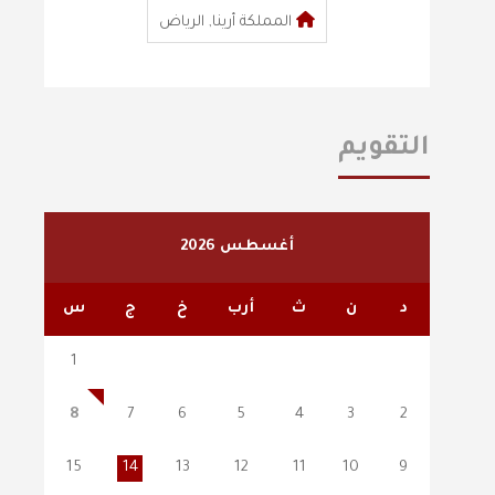
المملكة أرينا, الرياض
التقويم
أغسطس 2026
د
ن
ث
أرب
خ
ج
س
1
8
7
6
5
4
3
2
15
14
13
12
11
10
9