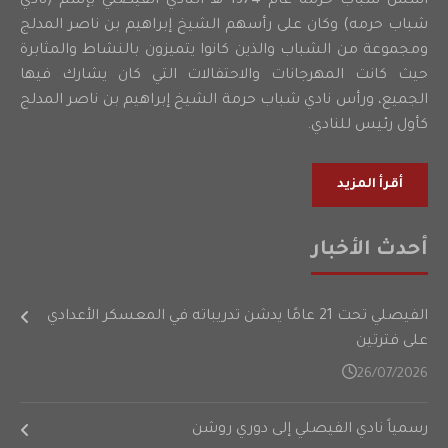
أسس شباب حرمه عام 1374 هـ النادي الفيصلي بإسم (نادي
شباب حرمه) وكان على رأسهم الشيخ إبراهيم بن ناصر المدلج
ومجموعة من الشباب والذين كانوا يتميزون بالنشاط والمثابرة
حيث كانت المهرجانات والاحتفالات التي كان يشارك فيها
الجميع، ورأس نادي شباب حرمة الشيخ إبراهيم بن ناصر المدلج
كأول رئيس للنادي.
أقرأ المزيد
أحدث الأخبار
الفيصلي تحت 21 عامًا يدشن تدريباته في المعسكر الأعدادي
على فترتين
26/07/2026
رسمياً نادي الفيصلي إلى دوري روشن